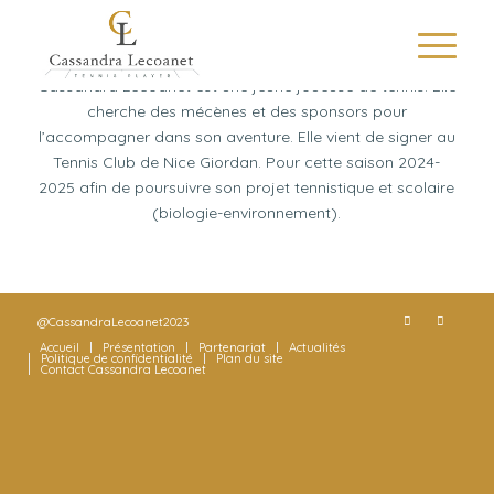
Cassandra Lecoanet est une jeune joueuse de tennis. Elle
cherche des mécènes et des sponsors pour
l’accompagner dans son aventure. Elle vient de signer au
Tennis Club de Nice Giordan
. Pour cette saison 2024-
2025 afin de poursuivre son projet tennistique et scolaire
(biologie-environnement).
@CassandraLecoanet2023
Accueil
Présentation
Partenariat
Actualités
Politique de confidentialité
Plan du site
Contact Cassandra Lecoanet